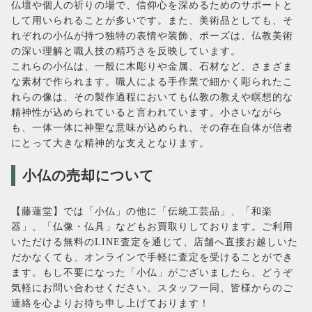
仏壇や個人の祈りの場で、信仰心を深めるためのサポートと
して用いられることが多いです。また、美術品としても、そ
れぞれの小仏が持つ独特の表情や装飾、ポーズは、仏教美術
の深い理解と職人技の精巧さを反映しています。
これらの小仏は、一般に木彫りや金属、石材など、さまざま
な素材で作られます。職人による手作業で細かく彫られたこ
れらの像は、その製作過程においても仏教の教えや瞑想的な
精神性が込められていると言われています。小さいながら
も、一体一体に神聖な意味が込められ、その存在自体が信者
にとって大きな精神的な支えとなります。
小仏の売却について
【藤蓮堂】では「小仏」の他に「伝統工芸品」、「和楽
器」、「仏像・仏具」などもお買取りしております。ご利用
いただける無料のLINE査定を通じて、店舗へ直接お越しいた
だかなくても、オンラインで手軽に査定を受けることができ
ます。もし不要になった「小仏」がございましたら、どうぞ
気軽にお問い合わせください。スタッフ一同、皆様からのご
連絡を心よりお待ち申し上げております！