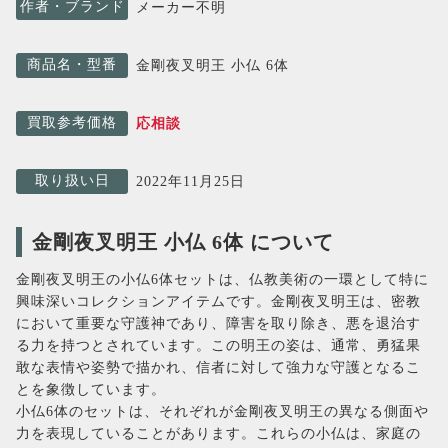
作者・ブランド
メーカー不明
商品名・型番
金剛夜叉明王 小仏 6体
買取参考価格
応相談
取り扱い日
2022年11月25日
金剛夜叉明王 小仏 6体 について
金剛夜叉明王の小仏6体セットは、仏教美術の一環として特に
興味深いコレクションアイテムです。金剛夜叉明王は、密教
において重要な守護神であり、障害を取り除き、悪を退治す
る力を持つとされています。この明王の姿は、通常、勇猛果
敢な表情や姿勢で描かれ、信者に対して強力な守護となるこ
とを象徴しています。
小仏6体のセットは、それぞれが金剛夜叉明王の異なる側面や
力を表現していることがあります。これらの小仏は、家庭の