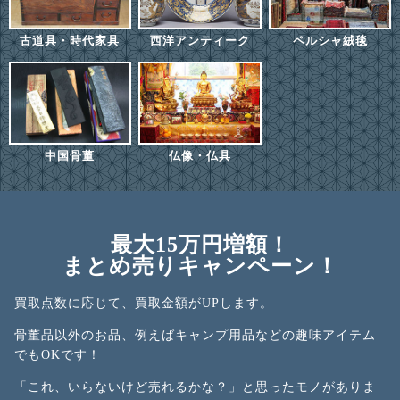
古道具・時代家具
西洋アンティーク
ペルシャ絨毯
中国骨董
仏像・仏具
最大15万円増額！
まとめ売りキャンペーン！
買取点数に応じて、買取金額がUPします。
骨董品以外のお品、例えばキャンプ用品などの趣味アイテム
でもOKです！
「これ、いらないけど売れるかな？」と思ったモノがありま