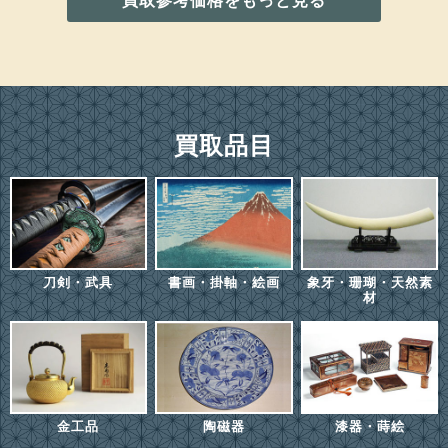
買取参考価格をもっと見る
買取品目
刀剣・武具
書画・掛軸・絵画
象牙・珊瑚・天然素
材
金工品
陶磁器
漆器・蒔絵