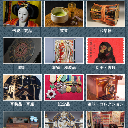
伝統工芸品
芸道
和楽器
時計
着物・和装品
切手・古銭
軍装品・軍服
記念品
趣味・コレクション