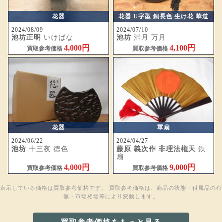
花器
花器 U字型 銅長色 生け花 華道
2024/08/09
2024/07/10
池坊正明
いけばな
池坊
満月 万月
4,000円
4,100円
買取参考価格
買取参考価格
花器
軍扇
2024/06/22
2024/04/27
池坊
十三夜 徳色
藤原 義次作 非理法権天
鉄
扇
4,000円
9,000円
買取参考価格
買取参考価格
表示している価格は買取参考価格です。 買取参考価格は、商品の状態・付属品の有
無・市場相場等により変動します。