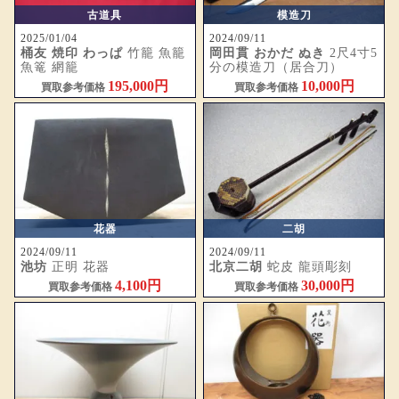
古道具
模造刀
2025/01/04
2024/09/11
桶友 焼印 わっぱ
竹籠 魚籠
岡田貫 おかだ ぬき
2尺4寸5
魚篭 網籠
分の模造刀（居合刀）
195,000円
10,000円
買取参考価格
買取参考価格
花器
二胡
2024/09/11
2024/09/11
池坊
正明 花器
北京二胡
蛇皮 龍頭彫刻
4,100円
30,000円
買取参考価格
買取参考価格