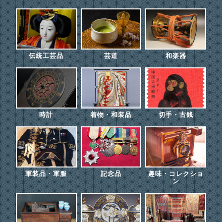
伝統工芸品
芸道
和楽器
時計
着物・和装品
切手・古銭
軍装品・軍服
記念品
趣味・コレクショ
ン