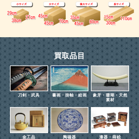
買取品目
刀剣・武具
書画・掛軸・絵画
象牙・珊瑚・天然
素材
金工品
陶磁器
漆器・蒔絵