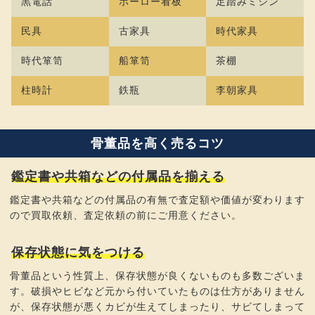
黒電話
ホーロー看板
足踏みミシン
民具
古家具
時代家具
時代箪笥
船箪笥
茶棚
柱時計
鉄瓶
李朝家具
骨董品を高く売るコツ
鑑定書や共箱などの付属品を揃える
鑑定書や共箱などの付属品の有無で査定額や価値が変わります
ので買取依頼、査定依頼の前にご用意ください。
保存状態に気をつける
骨董品という性質上、保存状態が良くないものも多数ございま
す。破損やヒビなど元から付いていたものは仕方がありません
が、保存状態が悪くカビが生えてしまったり、サビてしまって