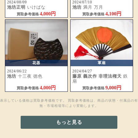
2024/08/09
2024/07/10
池坊正明
いけばな
池坊
満月 万月
4,000円
4,100円
買取参考価格
買取参考価格
花器
軍扇
2024/06/22
2024/04/27
池坊
十三夜 徳色
藤原 義次作 非理法権天
鉄
扇
4,000円
9,000円
買取参考価格
買取参考価格
表示している価格は買取参考価格です。 買取参考価格は、商品の状態・付属品の有
無・市場相場等により変動します。
もっと見る