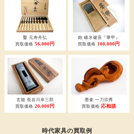
鑿 元寿舟弘
鉋 碓氷健吾『華甲』
56,000円
100,000円
買取価格
買取価格
玄能 長谷川幸三郎
墨壷 一刀宗秀
20,000円
応相談
買取価格
買取価格
時代家具の買取例