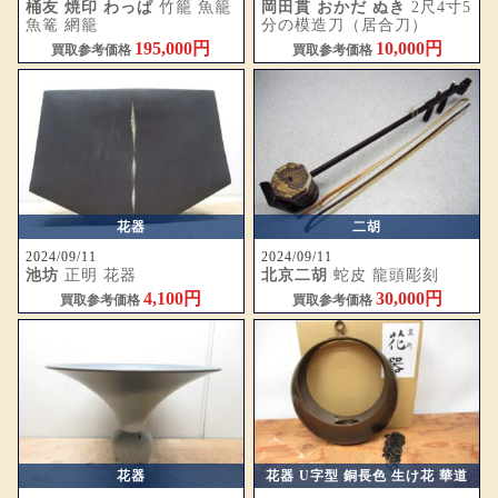
桶友 焼印 わっぱ
竹籠 魚籠
岡田貫 おかだ ぬき
2尺4寸5
魚篭 網籠
分の模造刀（居合刀）
195,000円
10,000円
買取参考価格
買取参考価格
花器
二胡
2024/09/11
2024/09/11
池坊
正明 花器
北京二胡
蛇皮 龍頭彫刻
4,100円
30,000円
買取参考価格
買取参考価格
花器
花器 U字型 銅長色 生け花 華道