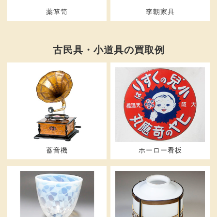
薬箪笥
李朝家具
古民具・小道具の買取例
蓄音機
ホーロー看板