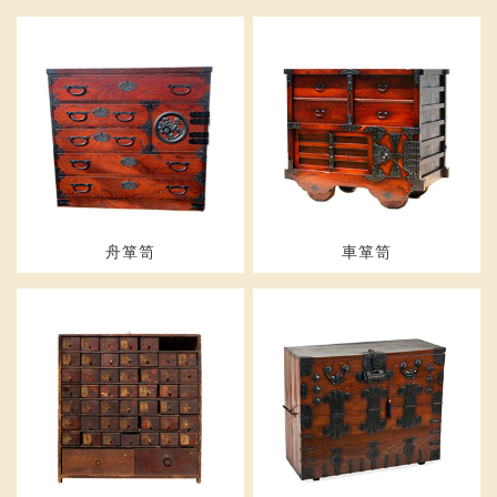
舟箪笥
車箪笥