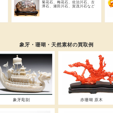
、
菊花石、梅花石、佐治川石、古
潭石、瀬田川石、賀茂川石など
象牙・珊瑚・天然素材の買取例
象牙彫刻
赤珊瑚 原木