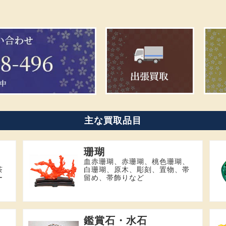
主な買取品目
珊瑚
血赤珊瑚、赤珊瑚、桃色珊瑚、
茶
白珊瑚、原木、彫刻、置物、帯
ー
留め、帯飾りなど
鑑賞石・水石