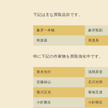
下記は主な買取品目です。
象牙一本物
象牙彫刻
和楽器
茶道具
特に下記の作家物を買取強化中です。
青木光行
浅岡昇堂
安藤緑山
石川光明
菊川正光
菊地互道
小針雅生
小針樹生