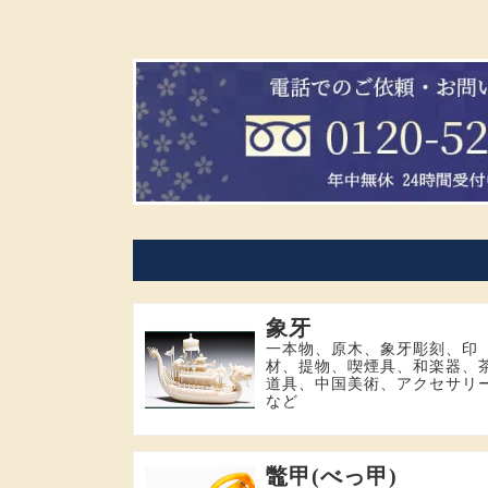
象牙
一本物、原木、象牙彫刻、印
材、提物、喫煙具、和楽器、
道具、中国美術、アクセサリ
など
鼈甲(べっ甲)