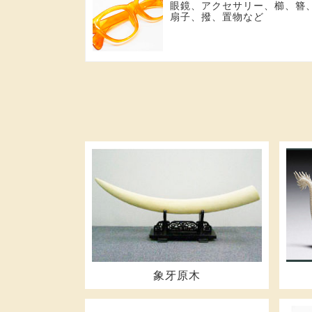
眼鏡、アクセサリー、櫛、簪
扇子、撥、置物など
象牙原木