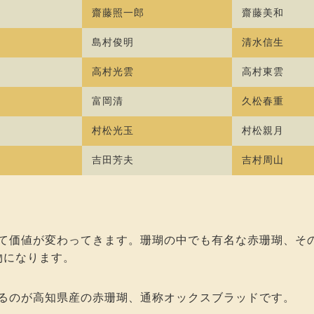
齋藤照一郎
齋藤美和
島村俊明
清水信生
高村光雲
高村東雲
富岡清
久松春重
村松光玉
村松親月
吉田芳夫
吉村周山
て価値が変わってきます。珊瑚の中でも有名な赤珊瑚、そ
物になります。
るのが高知県産の赤珊瑚、通称オックスブラッドです。