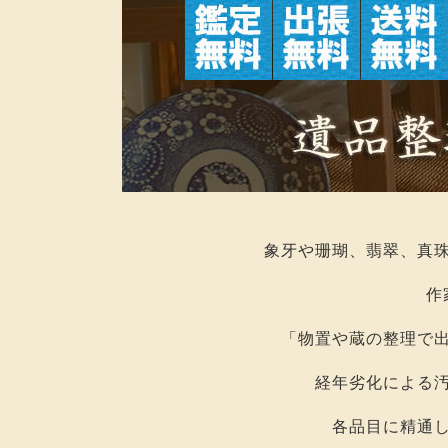
象牙や珊瑚、翡翠、真
作
「物置や蔵の整理で
経年劣化による
各品目に精通