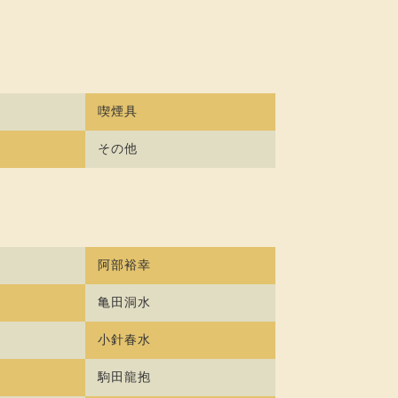
喫煙具
その他
阿部裕幸
亀田洞水
小針春水
駒田龍抱