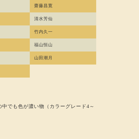
齋藤昌寛
清水芳仙
竹内久一
福山恒山
山田潮月
の中でも色が濃い物（カラーグレード4～