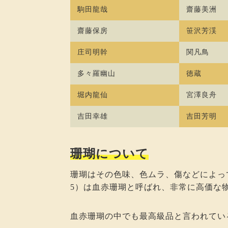
駒田龍哉
齋藤美洲
齋藤保房
笹沢芳渓
庄司明幹
関凡鳥
多々羅幽山
徳蔵
堀内龍仙
宮澤良舟
吉田幸雄
吉田芳明
珊瑚について
珊瑚はその色味、色ムラ、傷などによっ
5）は血赤珊瑚と呼ばれ、非常に高価な
血赤珊瑚の中でも最高級品と言われてい