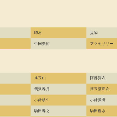
印材
提物
中国美術
アクセサリー
旭玉山
阿部賢次
鵜沢春月
懐玉斎正次
小針敏生
小針狐舟
駒田春之
駒田柳水