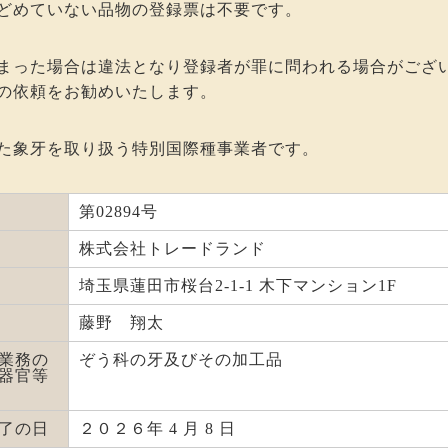
どめていない品物の登録票は不要です。
まった場合は違法となり登録者が罪に問われる場合がござ
の依頼をお勧めいたします。
た象牙を取り扱う特別国際種事業者です。
第02894号
株式会社トレードランド
埼玉県蓮田市桜台2-1-1 木下マンション1F
藤野 翔太
業務の
ぞう科の牙及びその加工品
器官等
了の日
２０２６年 4 月 8 日