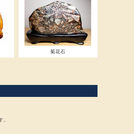
菊花石
。
す。